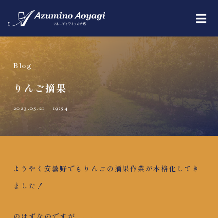
Blog
りんご摘果
2023.05.21
19:54
ようやく安曇野でもりんごの摘果作業が本格化してき
ました！
のはずなのですが、、、