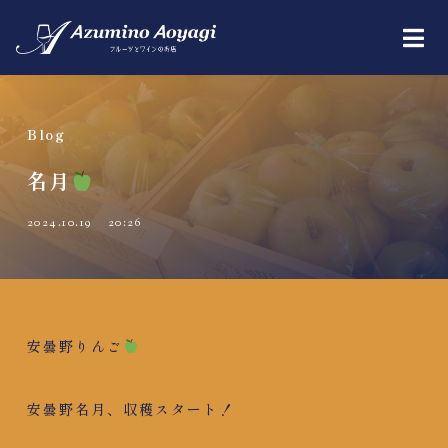
Blog
名月
2024.10.19
20:26
安曇野りんご
安曇野名月、収穫スタート！