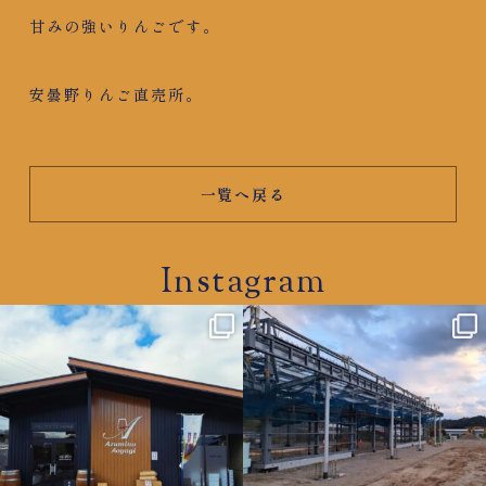
甘みの強いりんごです。
安曇野りんご直売所。
一覧へ戻る
Instagram
azumino.aoyagi
azumino.aoyagi