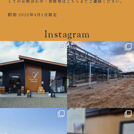
してのお問合わせ・苦情等は
こちら
までご連絡ください。
附則 2022年4月1日制定
Instagram
azumino.aoyagi
azumino.aoyagi
11月 29
11月 27
azumino.aoyagi
azumino.aoyagi