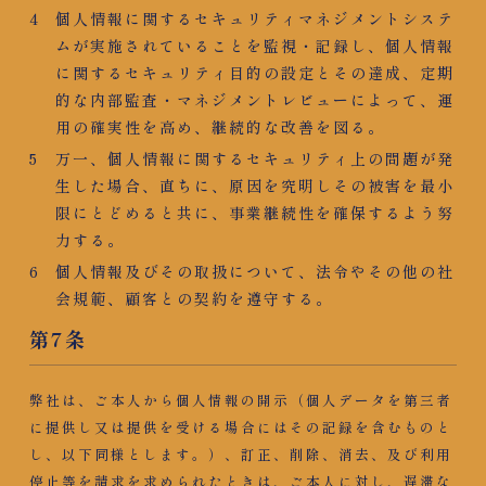
個人情報に関するセキュリティマネジメントシステ
ムが実施されていることを監視・記録し、個人情報
に関するセキュリティ目的の設定とその達成、定期
的な内部監査・マネジメントレビューによって、運
用の確実性を高め、継続的な改善を図る。
万一、個人情報に関するセキュリティ上の問題が発
生した場合、直ちに、原因を究明しその被害を最小
限にとどめると共に、事業継続性を確保するよう努
力する。
個人情報及びその取扱について、法令やその他の社
会規範、顧客との契約を遵守する。
第7条​
弊社は、ご本人から個人情報の開示（個人データを第三者
に提供し又は提供を受ける場合にはその記録を含むものと
し、以下同様とします。）、訂正、削除、消去、及び利用
停止等を請求を求められたときは、ご本人に対し、遅滞な